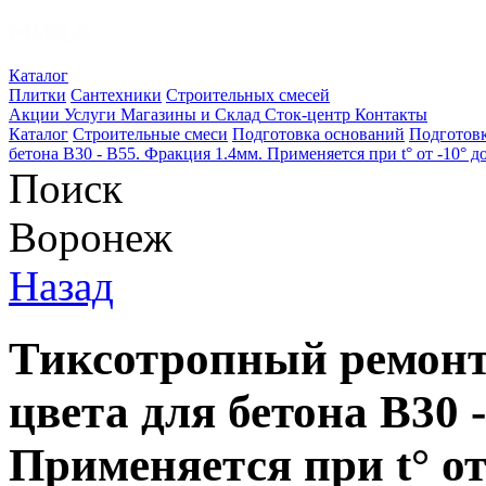
Каталог
Плитки
Сантехники
Строительных смесей
Акции
Услуги
Магазины и Склад
Сток-центр
Контакты
Каталог
Строительные смеси
Подготовка оснований
Подготовк
бетона В30 - В55. Фракция 1.4мм. Применяется при t° от -10° д
Поиск
Воронеж
Назад
Тиксотропный ремонт
цвета для бетона В30 
Применяется при t° от