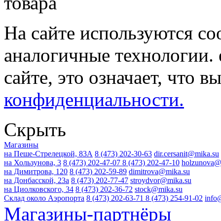
На сайте используются co
аналогичные технологии. 
сайте, это означает, что в
конфиденциальности.
Скрыть
Магазины
на Пеше-Стрелецкой, 83А
8 (473) 202-30-63
dir.cersanit@mika.su
на Хользунова, 3
8 (473) 202-47-07
8 (473) 202-47-10
holzunova@
на Димитрова, 120
8 (473) 202-59-89
dimitrova@mika.su
на Донбасской, 23а
8 (473) 202-77-47
stroydvor@mika.su
на Циолковского, 34
8 (473) 202-36-72
stock@mika.su
Склад около Аэропорта
8 (473) 202-63-71
8 (473) 254-91-02
info
Магазины-партнёры