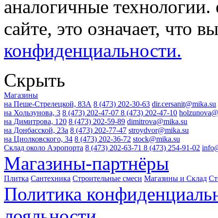
аналогичные технологии. 
сайте, это означает, что в
конфиденциальности.
Скрыть
Магазины
на Пеше-Стрелецкой, 83А
8 (473) 202-30-63
dir.cersanit@mika.su
на Хользунова, 3
8 (473) 202-47-07
8 (473) 202-47-10
holzunova@
на Димитрова, 120
8 (473) 202-59-89
dimitrova@mika.su
на Донбасской, 23а
8 (473) 202-77-47
stroydvor@mika.su
на Циолковского, 34
8 (473) 202-36-72
stock@mika.su
Склад около Аэропорта
8 (473) 202-63-71
8 (473) 254-91-02
info
Магазины-партнёры
Плитка
Сантехника
Строительные смеси
Магазины и Склад
Ст
Политика конфиденциаль
лояльности