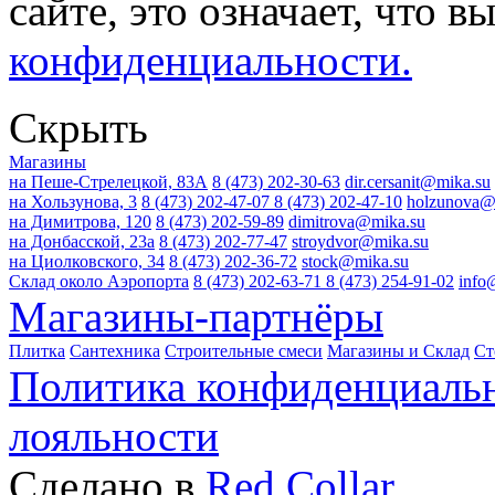
сайте, это означает, что в
конфиденциальности.
Скрыть
Магазины
на Пеше-Стрелецкой, 83А
8 (473) 202-30-63
dir.cersanit@mika.su
на Хользунова, 3
8 (473) 202-47-07
8 (473) 202-47-10
holzunova@
на Димитрова, 120
8 (473) 202-59-89
dimitrova@mika.su
на Донбасской, 23а
8 (473) 202-77-47
stroydvor@mika.su
на Циолковского, 34
8 (473) 202-36-72
stock@mika.su
Склад около Аэропорта
8 (473) 202-63-71
8 (473) 254-91-02
info
Магазины-партнёры
Плитка
Сантехника
Строительные смеси
Магазины и Склад
Ст
Политика конфиденциаль
лояльности
Сделано в
Red Collar