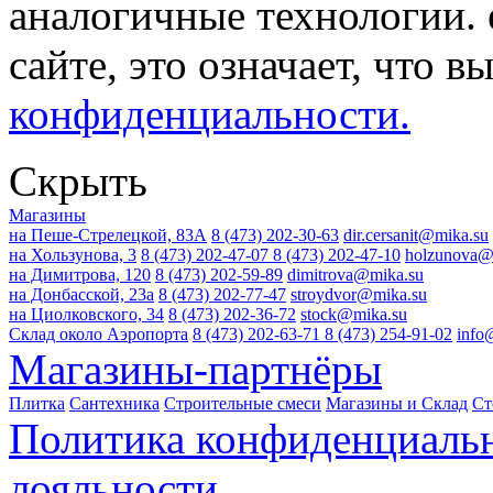
аналогичные технологии. 
сайте, это означает, что в
конфиденциальности.
Скрыть
Магазины
на Пеше-Стрелецкой, 83А
8 (473) 202-30-63
dir.cersanit@mika.su
на Хользунова, 3
8 (473) 202-47-07
8 (473) 202-47-10
holzunova@
на Димитрова, 120
8 (473) 202-59-89
dimitrova@mika.su
на Донбасской, 23а
8 (473) 202-77-47
stroydvor@mika.su
на Циолковского, 34
8 (473) 202-36-72
stock@mika.su
Склад около Аэропорта
8 (473) 202-63-71
8 (473) 254-91-02
info
Магазины-партнёры
Плитка
Сантехника
Строительные смеси
Магазины и Склад
Ст
Политика конфиденциаль
лояльности