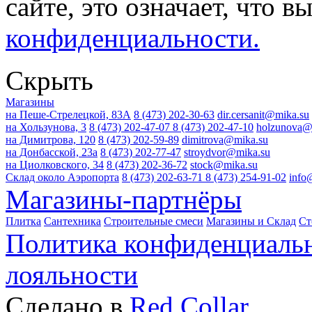
сайте, это означает, что в
конфиденциальности.
Скрыть
Магазины
на Пеше-Стрелецкой, 83А
8 (473) 202-30-63
dir.cersanit@mika.su
на Хользунова, 3
8 (473) 202-47-07
8 (473) 202-47-10
holzunova@
на Димитрова, 120
8 (473) 202-59-89
dimitrova@mika.su
на Донбасской, 23а
8 (473) 202-77-47
stroydvor@mika.su
на Циолковского, 34
8 (473) 202-36-72
stock@mika.su
Склад около Аэропорта
8 (473) 202-63-71
8 (473) 254-91-02
info
Магазины-партнёры
Плитка
Сантехника
Строительные смеси
Магазины и Склад
Ст
Политика конфиденциаль
лояльности
Сделано в
Red Collar