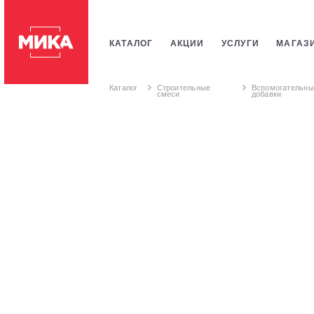
КАТАЛОГ
АКЦИИ
УСЛУГИ
МАГАЗ
ПЛИТКИ
САНТЕХНИКИ
СТРОИТЕЛЬ
Каталог
Строительные
Вспомогательны
смеси
добавки