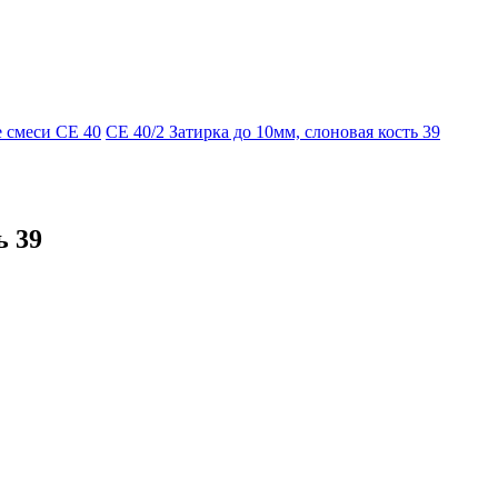
 смеси CE 40
СЕ 40/2 Затирка до 10мм, слоновая кость 39
ь 39