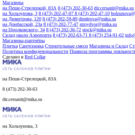
Магазины
на Пеше-Стрелецкой, 83А
8 (473) 202-30-63
dir.cersanit@mika.su
на Хользунова, 3
8 (473) 202-47-07
8 (473) 202-47-10
holzunova@
на Димитрова, 120
8 (473) 202-59-89
dimitrova@mika.su
на Донбасской, 23а
8 (473) 202-77-47
stroydvor@mika.su
на Циолковского, 34
8 (473) 202-36-72
stock@mika.su
Склад около Аэропорта
8 (473) 202-63-71
8 (473) 254-91-02
info
Магазины-партнёры
Плитка
Сантехника
Строительные смеси
Магазины и Склад
Ст
Политика конфиденциальности
Правила программы лояльност
Сделано в
Red Collar
на Пеше-Стрелецкой, 83А
8 (473) 202-30-63
dir.cersanit@mika.su
на Хользунова, 3