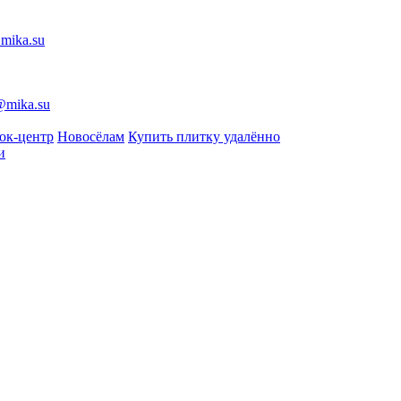
mika.su
@mika.su
ок-центр
Новосёлам
Купить плитку удалённо
и