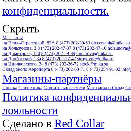
конфиденциальности.
Скрыть
Магазины
на Пеше-Стрелецкой, 83А
8 (473) 202-30-63
dir.cersanit@mika.su
на Хользунова, 3
8 (473) 202-47-07
8 (473) 202-47-10
holzunova@
на Димитрова, 120
8 (473) 202-59-89
dimitrova@mika.su
на Донбасской, 23а
8 (473) 202-77-47
stroydvor@mika.su
на Циолковского, 34
8 (473) 202-36-72
stock@mika.su
Склад около Аэропорта
8 (473) 202-63-71
8 (473) 254-91-02
info
Магазины-партнёры
Плитка
Сантехника
Строительные смеси
Магазины и Склад
Ст
Политика конфиденциаль
лояльности
Сделано в
Red Collar