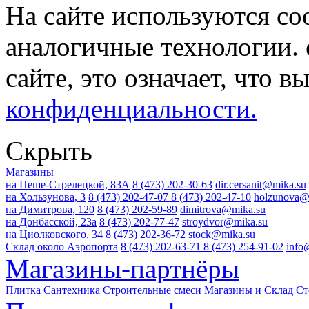
На сайте используются co
аналогичные технологии. 
сайте, это означает, что в
конфиденциальности.
Скрыть
Магазины
на Пеше-Стрелецкой, 83А
8 (473) 202-30-63
dir.cersanit@mika.su
на Хользунова, 3
8 (473) 202-47-07
8 (473) 202-47-10
holzunova@
на Димитрова, 120
8 (473) 202-59-89
dimitrova@mika.su
на Донбасской, 23а
8 (473) 202-77-47
stroydvor@mika.su
на Циолковского, 34
8 (473) 202-36-72
stock@mika.su
Склад около Аэропорта
8 (473) 202-63-71
8 (473) 254-91-02
info
Магазины-партнёры
Плитка
Сантехника
Строительные смеси
Магазины и Склад
Ст