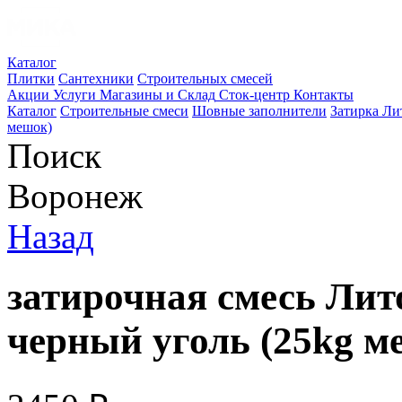
Каталог
Плитки
Сантехники
Строительных смесей
Акции
Услуги
Магазины и Склад
Сток-центр
Контакты
Каталог
Строительные смеси
Шовные заполнители
Затирка Ли
мешок)
Поиск
Воронеж
Назад
затирочная смесь Лит
черный уголь (25kg м