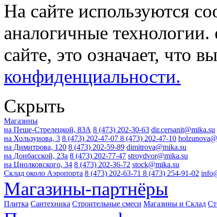
На сайте используются co
аналогичные технологии. 
сайте, это означает, что в
конфиденциальности.
Скрыть
Магазины
на Пеше-Стрелецкой, 83А
8 (473) 202-30-63
dir.cersanit@mika.su
на Хользунова, 3
8 (473) 202-47-07
8 (473) 202-47-10
holzunova@
на Димитрова, 120
8 (473) 202-59-89
dimitrova@mika.su
на Донбасской, 23а
8 (473) 202-77-47
stroydvor@mika.su
на Циолковского, 34
8 (473) 202-36-72
stock@mika.su
Склад около Аэропорта
8 (473) 202-63-71
8 (473) 254-91-02
info
Магазины-партнёры
Плитка
Сантехника
Строительные смеси
Магазины и Склад
Ст