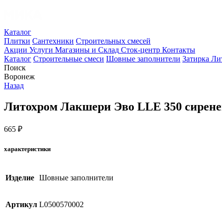
Каталог
Плитки
Сантехники
Строительных смесей
Акции
Услуги
Магазины и Склад
Сток-центр
Контакты
Каталог
Строительные смеси
Шовные заполнители
Затирка Ли
Поиск
Воронеж
Назад
Литохром Лакшери Эво LLE 350 сиренев
665
₽
характеристики
Изделие
Шовные заполнители
Артикул
L0500570002