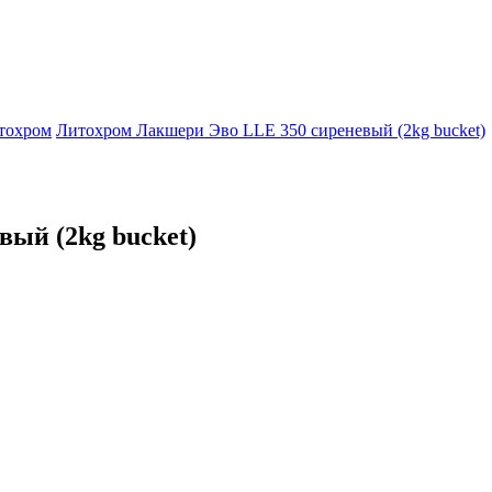
тохром
Литохром Лакшери Эво LLE 350 сиреневый (2kg bucket)
ый (2kg bucket)