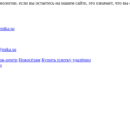
ологии. если вы остаетесь на нашем сайте, это означает, что вы
mika.su
@mika.su
ок-центр
Новосёлам
Купить плитку удалённо
и