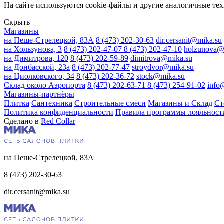
На сайте используются cookie-файлы и другие аналогичные техн
Скрыть
Магазины
на Пеше-Стрелецкой, 83А
8 (473) 202-30-63
dir.cersanit@mika.su
на Хользунова, 3
8 (473) 202-47-07
8 (473) 202-47-10
holzunova@
на Димитрова, 120
8 (473) 202-59-89
dimitrova@mika.su
на Донбасской, 23а
8 (473) 202-77-47
stroydvor@mika.su
на Циолковского, 34
8 (473) 202-36-72
stock@mika.su
Склад около Аэропорта
8 (473) 202-63-71
8 (473) 254-91-02
info
Магазины-партнёры
Плитка
Сантехника
Строительные смеси
Магазины и Склад
Ст
Политика конфиденциальности
Правила программы лояльност
Сделано в
Red Collar
на Пеше-Стрелецкой, 83А
8 (473) 202-30-63
dir.cersanit@mika.su