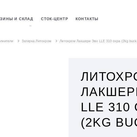
ЗИНЫ И СКЛАД
СТОК-ЦЕНТР
КОНТАКТЫ
ЛЬНЫХ СМЕСЕЙ
лнители
Затирка Литохром
Литохром Лакшери Эво LLE 310 охра (2kg buck
ЛИТОХР
ЛАКШЕР
LLE 310
(2KG BU