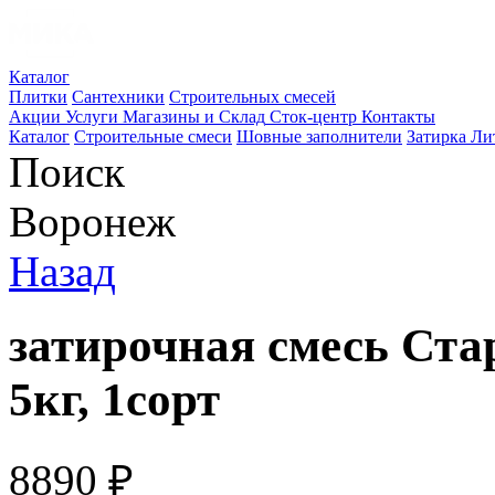
Каталог
Плитки
Сантехники
Строительных смесей
Акции
Услуги
Магазины и Склад
Сток-центр
Контакты
Каталог
Строительные смеси
Шовные заполнители
Затирка Ли
Поиск
Воронеж
Назад
затирочная смесь Ста
5кг, 1сорт
8890
₽