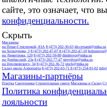
сайте, это означает, что в
конфиденциальности.
Скрыть
Магазины
на Пеше-Стрелецкой, 83А
8 (473) 202-30-63
dir.cersanit@mika.su
на Хользунова, 3
8 (473) 202-47-07
8 (473) 202-47-10
holzunova@
на Димитрова, 120
8 (473) 202-59-89
dimitrova@mika.su
на Донбасской, 23а
8 (473) 202-77-47
stroydvor@mika.su
на Циолковского, 34
8 (473) 202-36-72
stock@mika.su
Склад около Аэропорта
8 (473) 202-63-71
8 (473) 254-91-02
info
Магазины-партнёры
Плитка
Сантехника
Строительные смеси
Магазины и Склад
Ст
Политика конфиденциаль
лояльности