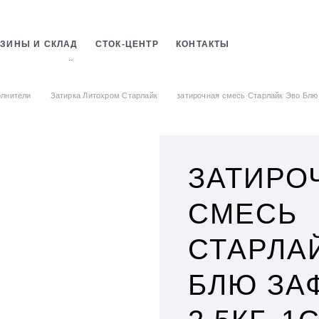
ЗИНЫ И СКЛАД
СТОК-ЦЕНТР
КОНТАКТЫ
ЛЬНЫХ СМЕСЕЙ
лнители
Затирка Литохром Старлайк
затирочная смесь Старлайк Эво Блю 
ЗАТИРО
СМЕСЬ
СТАРЛА
БЛЮ ЗА