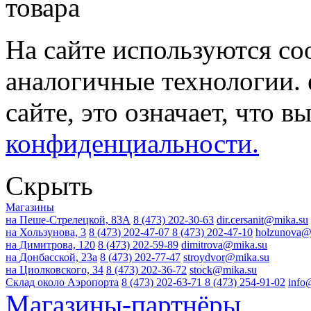
На сайте используются co
аналогичные технологии. 
сайте, это означает, что в
конфиденциальности.
Скрыть
Магазины
на Пеше-Стрелецкой, 83А
8 (473) 202-30-63
dir.cersanit@mika.su
на Хользунова, 3
8 (473) 202-47-07
8 (473) 202-47-10
holzunova@
на Димитрова, 120
8 (473) 202-59-89
dimitrova@mika.su
на Донбасской, 23а
8 (473) 202-77-47
stroydvor@mika.su
на Циолковского, 34
8 (473) 202-36-72
stock@mika.su
Склад около Аэропорта
8 (473) 202-63-71
8 (473) 254-91-02
info
Магазины-партнёры