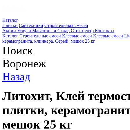
Каталог
Плитки
Сантехники
Строительных смесей
Акции
Услуги
Магазины и Склад
Сток-центр
Контакты
Каталог
Строительные смеси
Клеевые смеси
Клеевые смеси Lit
керамогранита, клинкера. Серый, мешок 25 кг
Поиск
Воронеж
Назад
Литохит, Клей термос
плитки, керамогранит
мешок 25 кг