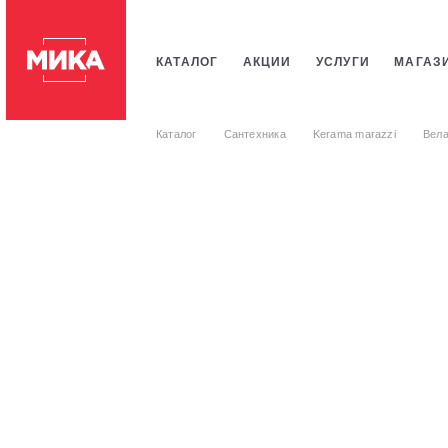
КАТАЛОГ
АКЦИИ
УСЛУГИ
МАГАЗ
ПЛИТКИ
САНТЕХНИКИ
СТРОИТЕЛЬ
Каталог
Сантехника
Kerama marazzi
Вела