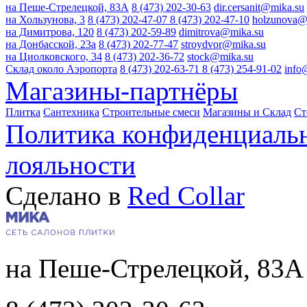
на Пеше-Стрелецкой, 83А
8 (473) 202-30-63
dir.cersanit@mika.su
на Хользунова, 3
8 (473) 202-47-07
8 (473) 202-47-10
holzunova@
на Димитрова, 120
8 (473) 202-59-89
dimitrova@mika.su
на Донбасской, 23а
8 (473) 202-77-47
stroydvor@mika.su
на Циолковского, 34
8 (473) 202-36-72
stock@mika.su
Склад около Аэропорта
8 (473) 202-63-71
8 (473) 254-91-02
info
Магазины-партнёры
Плитка
Сантехника
Строительные смеси
Магазины и Склад
Ст
Политика конфиденциаль
лояльности
Сделано в
Red Collar
на Пеше-Стрелецкой, 83А