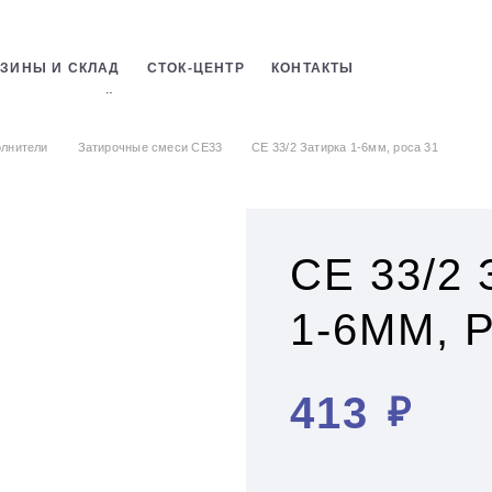
ЗИНЫ И СКЛАД
СТОК-ЦЕНТР
КОНТАКТЫ
ЛЬНЫХ СМЕСЕЙ
лнители
Затирочные смеси CE33
СЕ 33/2 Затирка 1-6мм, роса 31
СЕ 33/2
1-6ММ, 
413
₽