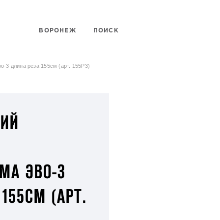
ВОРОНЕЖ
ПОИСК
-3 длина реза 155см (арт. 155Р3)
КИЙ
МА ЭВО-3
155СМ (АРТ.